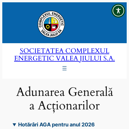
Sari
la
conținut
SOCIETATEA COMPLEXUL
ENERGETIC VALEA JIULUI S.A.
Adunarea Generală
a Acționarilor
Hotărâri AGA pentru anul 2026