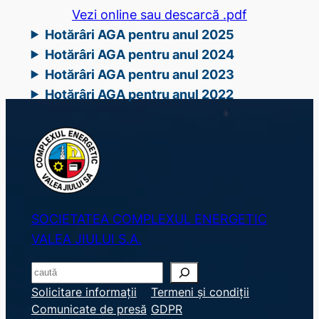
Vezi online sau descarcă .pdf
Hotărâri AGA pentru anul 2025
Hotărâri AGA pentru anul 2024
Hotărâri AGA pentru anul 2023
Hotărâri AGA pentru anul 2022
SOCIETATEA COMPLEXUL ENERGETIC
VALEA JIULUI S.A.
S
e
Solicitare informații
Termeni și condiții
Comunicate de presă
GDPR
a