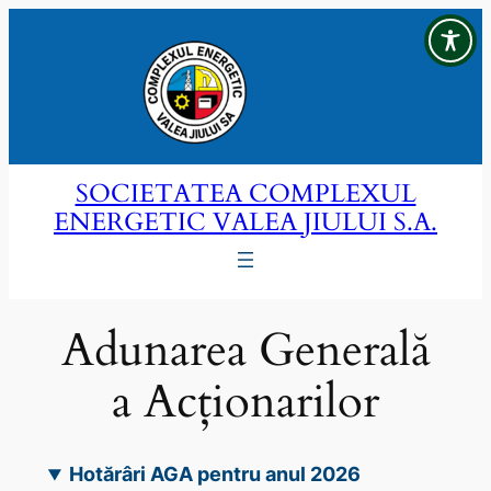
Sari
la
conținut
SOCIETATEA COMPLEXUL
ENERGETIC VALEA JIULUI S.A.
Adunarea Generală
a Acționarilor
Hotărâri AGA pentru anul 2026