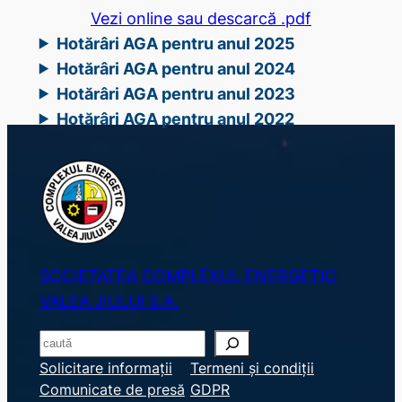
Vezi online sau descarcă .pdf
Hotărâri AGA pentru anul 2025
Hotărâri AGA pentru anul 2024
Hotărâri AGA pentru anul 2023
Hotărâri AGA pentru anul 2022
SOCIETATEA COMPLEXUL ENERGETIC
VALEA JIULUI S.A.
S
e
Solicitare informații
Termeni și condiții
Comunicate de presă
GDPR
a