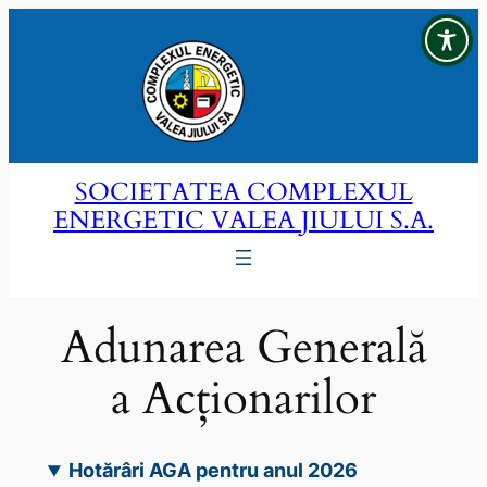
Sari
la
conținut
SOCIETATEA COMPLEXUL
ENERGETIC VALEA JIULUI S.A.
Adunarea Generală
a Acționarilor
Hotărâri AGA pentru anul 2026