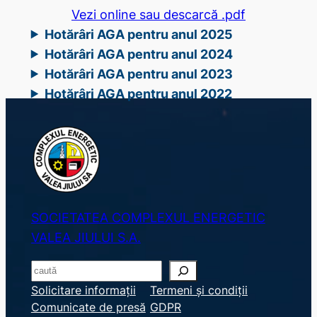
Vezi online sau descarcă .pdf
Hotărâri AGA pentru anul 2025
Hotărâri AGA pentru anul 2024
Hotărâri AGA pentru anul 2023
Hotărâri AGA pentru anul 2022
SOCIETATEA COMPLEXUL ENERGETIC
VALEA JIULUI S.A.
S
e
Solicitare informații
Termeni și condiții
Comunicate de presă
GDPR
a