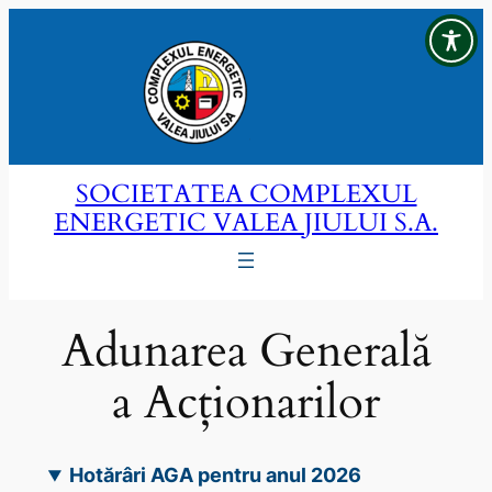
Sari
la
conținut
SOCIETATEA COMPLEXUL
ENERGETIC VALEA JIULUI S.A.
Adunarea Generală
a Acționarilor
Hotărâri AGA pentru anul 2026