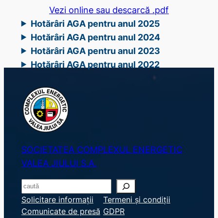
Vezi online sau descarcă .pdf
Hotărâri AGA pentru anul 2025
Hotărâri AGA pentru anul 2024
Hotărâri AGA pentru anul 2023
Hotărâri AGA pentru anul 2022
SOCIETATEA COMPLEXUL ENERGETIC
VALEA JIULUI S.A.
S
e
Solicitare informații
Termeni și condiții
Comunicate de presă
GDPR
a