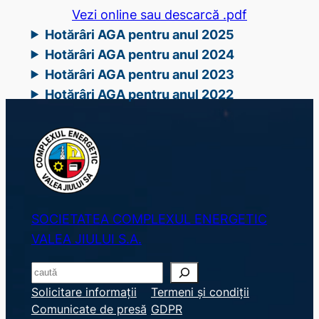
Vezi online sau descarcă .pdf
Hotărâri AGA pentru anul 2025
Hotărâri AGA pentru anul 2024
Hotărâri AGA pentru anul 2023
Hotărâri AGA pentru anul 2022
SOCIETATEA COMPLEXUL ENERGETIC
VALEA JIULUI S.A.
S
e
Solicitare informații
Termeni și condiții
Comunicate de presă
GDPR
a