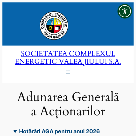
Sari
la
conținut
SOCIETATEA COMPLEXUL
ENERGETIC VALEA JIULUI S.A.
Adunarea Generală
a Acționarilor
Hotărâri AGA pentru anul 2026