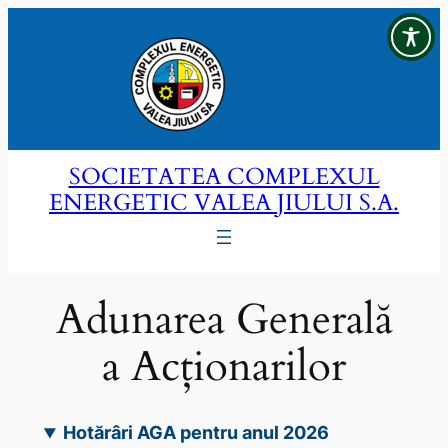
Sari
la
conținut
SOCIETATEA COMPLEXUL
ENERGETIC VALEA JIULUI S.A.
Adunarea Generală
a Acționarilor
Hotărâri AGA pentru anul 2026