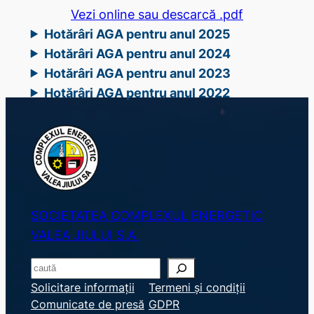
Vezi online sau descarcă .pdf
Hotărâri AGA pentru anul 2025
Hotărâri AGA pentru anul 2024
Hotărâri AGA pentru anul 2023
Hotărâri AGA pentru anul 2022
SOCIETATEA COMPLEXUL ENERGETIC
VALEA JIULUI S.A.
S
e
Solicitare informații
Termeni și condiții
Comunicate de presă
GDPR
a