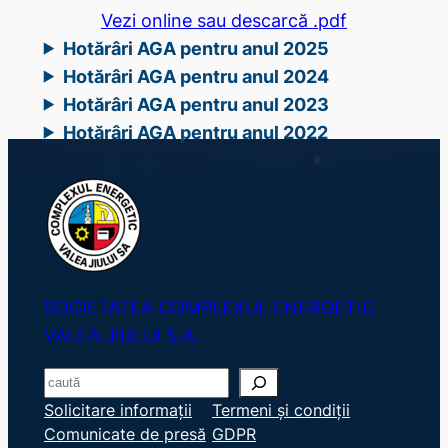
Vezi online sau descarcă .pdf
Hotărâri AGA pentru anul 2025
Hotărâri AGA pentru anul 2024
Hotărâri AGA pentru anul 2023
Hotărâri AGA pentru anul 2022
SOCIETATEA COMPLEXUL ENERGETIC
VALEA JIULUI S.A.
S
e
Solicitare informații
Termeni și condiții
Comunicate de presă
GDPR
a