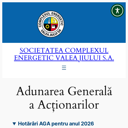
Sari
la
conținut
SOCIETATEA COMPLEXUL
ENERGETIC VALEA JIULUI S.A.
Adunarea Generală
a Acționarilor
Hotărâri AGA pentru anul 2026