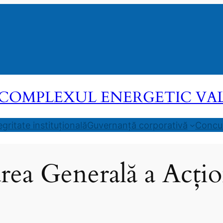
COMPLEXUL ENERGETIC VALEA
egritate instituțională
Guvernanță corporativă
Concur
ea Generală a Acțio