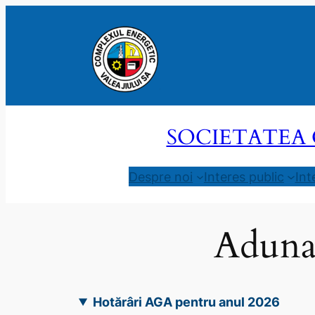
Sari
la
conținut
SOCIETATEA 
Despre noi
Interes public
Int
Adunar
Hotărâri AGA pentru anul 2026