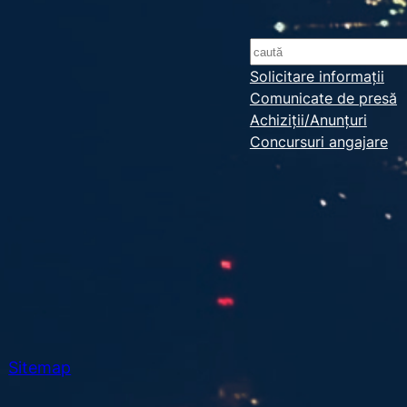
S
e
Solicitare informații
Comunicate de presă
a
Achiziții/Anunțuri
r
Concursuri angajare
c
h
Sitemap