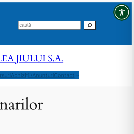
Search
 JIULUI S.A.
suri
Achiziții/Anunțuri
Contact
narilor