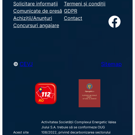
e
Solicitare informații
Termeni și condiții
Comunicate de presă
GDPR
a
Facebook
Achiziții/Anunțuri
Contact
r
Concursuri angajare
c
h
©
CEVJ
Sitemap
Activitatea Societății Complexul Energetic Valea
Jiului S.A. trebuie să se conformeze OUG
Acest site
108/2022, privind decarbonizarea sectorului