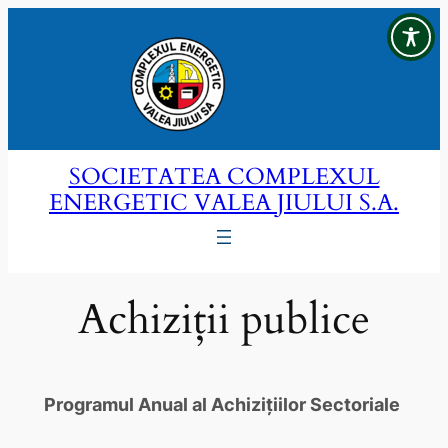
Sari
la
conținut
SOCIETATEA COMPLEXUL
ENERGETIC VALEA JIULUI S.A.
Achiziții publice
Programul Anual al Achizițiilor Sectoriale