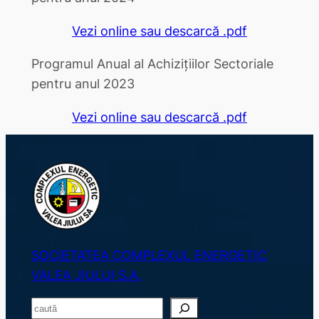
Vezi online sau descarcă .pdf
Programul Anual al Achizițiilor Sectoriale
pentru anul 2023
Vezi online sau descarcă .pdf
SOCIETATEA COMPLEXUL ENERGETIC
VALEA JIULUI S.A.
S