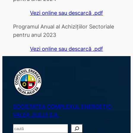
Vezi online sau descarcă .pdf
Programul Anual al Achizițiilor Sectoriale
pentru anul 2023
Vezi online sau descarcă .pdf
SOCIETATEA COMPLEXUL ENERGETIC
VALEA JIULUI S.A.
S