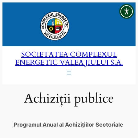
Sari
la
conținut
SOCIETATEA COMPLEXUL
ENERGETIC VALEA JIULUI S.A.
Achiziții publice
Programul Anual al Achizițiilor Sectoriale