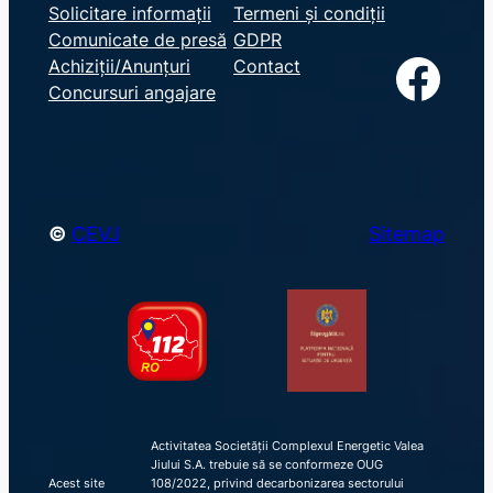
e
Solicitare informații
Termeni și condiții
Comunicate de presă
GDPR
a
Facebook
Achiziții/Anunțuri
Contact
r
Concursuri angajare
c
h
©
CEVJ
Sitemap
Activitatea Societății Complexul Energetic Valea
Jiului S.A. trebuie să se conformeze OUG
Acest site
108/2022, privind decarbonizarea sectorului