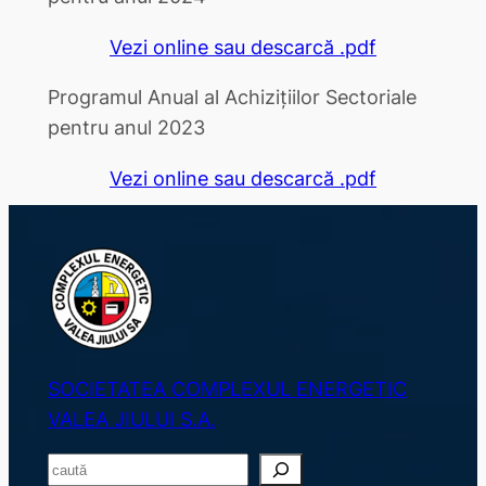
Vezi online sau descarcă .pdf
Programul Anual al Achizițiilor Sectoriale
pentru anul 2023
Vezi online sau descarcă .pdf
SOCIETATEA COMPLEXUL ENERGETIC
VALEA JIULUI S.A.
S