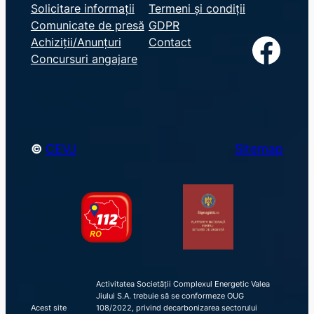
e
Solicitare informații
Termeni și condiții
Comunicate de presă
GDPR
a
Facebook
Achiziții/Anunțuri
Contact
r
Concursuri angajare
c
h
©
CEVJ
Sitemap
Activitatea Societății Complexul Energetic Valea
Jiului S.A. trebuie să se conformeze OUG
Acest site
108/2022, privind decarbonizarea sectorului