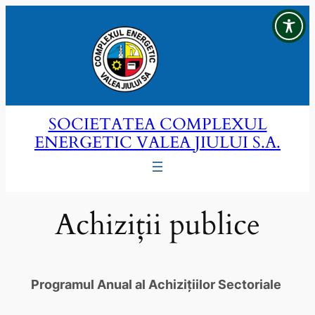
Sari
la
conținut
SOCIETATEA COMPLEXUL
ENERGETIC VALEA JIULUI S.A.
Achiziții publice
Programul Anual al Achizițiilor Sectoriale