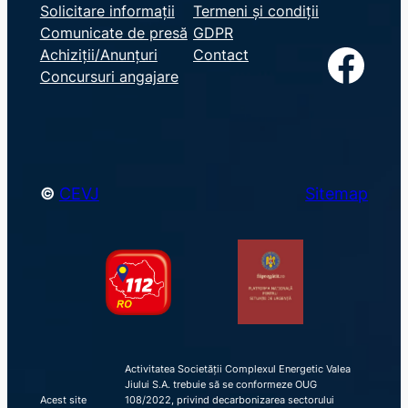
e
Solicitare informații
Termeni și condiții
Comunicate de presă
GDPR
a
Facebook
Achiziții/Anunțuri
Contact
r
Concursuri angajare
c
h
©
CEVJ
Sitemap
Activitatea Societății Complexul Energetic Valea
Jiului S.A. trebuie să se conformeze OUG
Acest site
108/2022, privind decarbonizarea sectorului