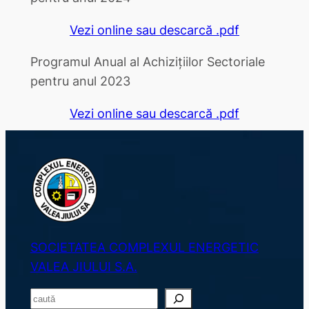
Vezi online sau descarcă .pdf
Programul Anual al Achizițiilor Sectoriale
pentru anul 2023
Vezi online sau descarcă .pdf
SOCIETATEA COMPLEXUL ENERGETIC
VALEA JIULUI S.A.
S