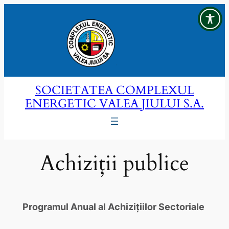
Sari
la
conținut
SOCIETATEA COMPLEXUL
ENERGETIC VALEA JIULUI S.A.
Achiziții publice
Programul Anual al Achizițiilor Sectoriale