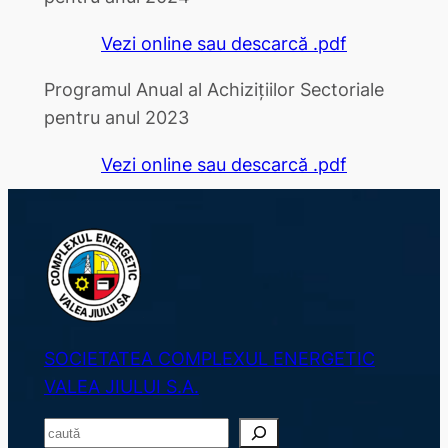
Vezi online sau descarcă .pdf
Programul Anual al Achizițiilor Sectoriale
pentru anul 2023
Vezi online sau descarcă .pdf
SOCIETATEA COMPLEXUL ENERGETIC
VALEA JIULUI S.A.
S