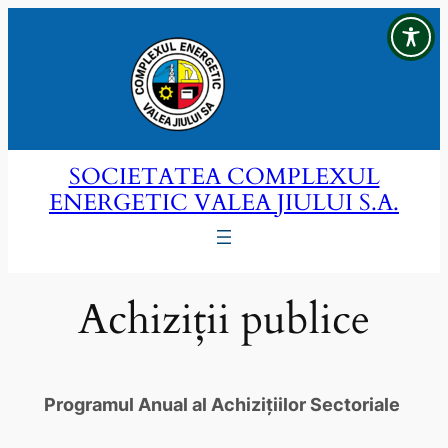
Sari
la
conținut
SOCIETATEA COMPLEXUL
ENERGETIC VALEA JIULUI S.A.
Achiziții publice
Programul Anual al Achizițiilor Sectoriale