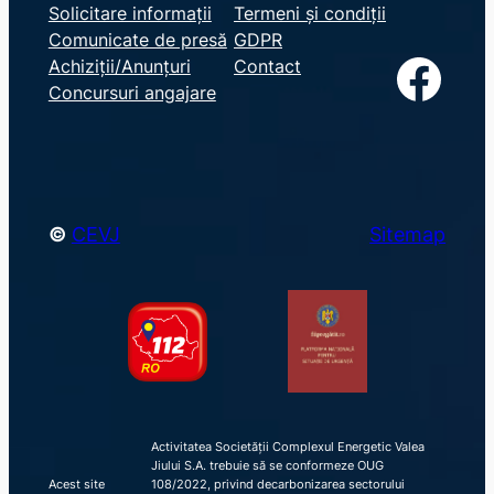
e
Solicitare informații
Termeni și condiții
Comunicate de presă
GDPR
a
Facebook
Achiziții/Anunțuri
Contact
r
Concursuri angajare
c
h
©
CEVJ
Sitemap
Activitatea Societății Complexul Energetic Valea
Jiului S.A. trebuie să se conformeze OUG
Acest site
108/2022, privind decarbonizarea sectorului