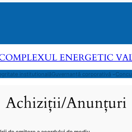
COMPLEXUL ENERGETIC VALEA
egritate instituțională
Guvernanță corporativă
Concur
Achiziții/Anunțuri
ării de emitere a acordului de mediu