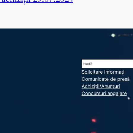
S
e
Solicitare informații
Comunicate de presă
a
Achiziții/Anunțuri
r
Concursuri angajare
c
h