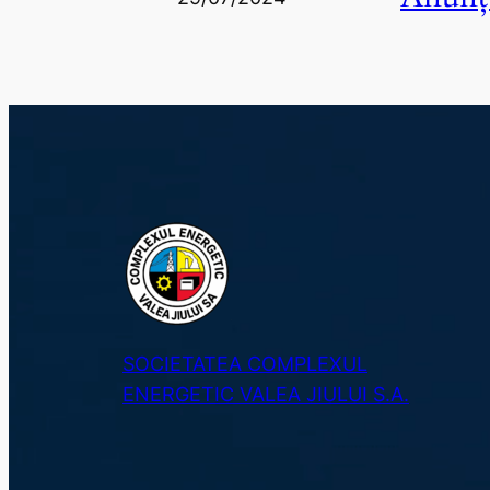
SOCIETATEA COMPLEXUL
ENERGETIC VALEA JIULUI S.A.