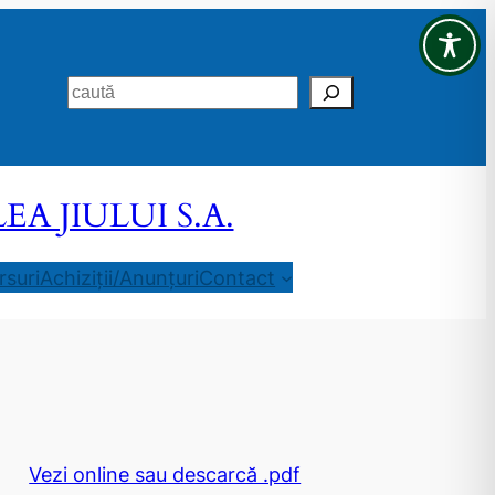
Search
 JIULUI S.A.
suri
Achiziții/Anunțuri
Contact
Vezi online sau descarcă .pdf