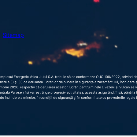
Sitemap
omplexul Energetic Valea Jiului S.A. trebuie să se conformeze OUG 108/2022, privind dec
 punctele (i) și (ii) că derularea lucrărilor de punere în siguranță a zăcământului, închider
brie 2026, respectiv că derularea acestor lucrări pentru minele Livezeni și Vulcan se 
trala Paroșeni își va restrânge progresiv activitatea, aceasta asigurând, însă, până la fi
de închidere a minelor, în condiții de siguranță și în conformitate cu prevederile legale 