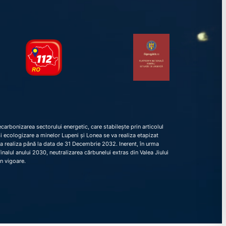
arbonizarea sectorului energetic, care stabilește prin articolul
e și ecologizare a minelor Lupeni și Lonea se va realiza etapizat
va realiza până la data de 31 Decembrie 2032. Inerent, în urma
nalul anului 2030, neutralizarea cărbunelui extras din Valea Jiului
în vigoare.