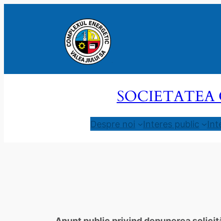
Sari
la
conținut
SOCIETATEA 
Despre noi
Interes public
Int
Anunț public privind depunerea solicit