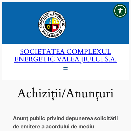
Sari
la
conținut
SOCIETATEA COMPLEXUL
ENERGETIC VALEA JIULUI S.A.
Achiziții/Anunțuri
Anunț public privind depunerea solicitării
de emitere a acordului de mediu