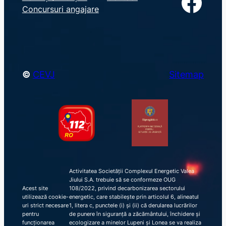
Facebook
r
Concursuri angajare
c
h
©
CEVJ
Sitemap
Activitatea Societății Complexul Energetic Valea
Jiului S.A. trebuie să se conformeze OUG
Acest site
108/2022, privind decarbonizarea sectorului
utilizează cookie-
energetic, care stabilește prin articolul 6, alineatul
uri strict necesare
1, litera c, punctele (i) și (ii) că derularea lucrărilor
pentru
de punere în siguranță a zăcământului, închidere și
funcționarea
ecologizare a minelor Lupeni și Lonea se va realiza