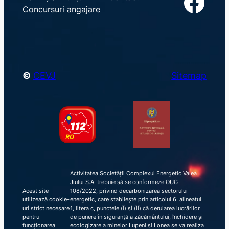
Facebook
r
Concursuri angajare
c
h
©
CEVJ
Sitemap
Activitatea Societății Complexul Energetic Valea
Jiului S.A. trebuie să se conformeze OUG
Acest site
108/2022, privind decarbonizarea sectorului
utilizează cookie-
energetic, care stabilește prin articolul 6, alineatul
uri strict necesare
1, litera c, punctele (i) și (ii) că derularea lucrărilor
pentru
de punere în siguranță a zăcământului, închidere și
funcționarea
ecologizare a minelor Lupeni și Lonea se va realiza