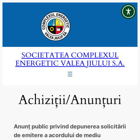
Sari
la
conținut
SOCIETATEA COMPLEXUL
ENERGETIC VALEA JIULUI S.A.
Achiziții/Anunțuri
Anunț public privind depunerea solicitării
de emitere a acordului de mediu