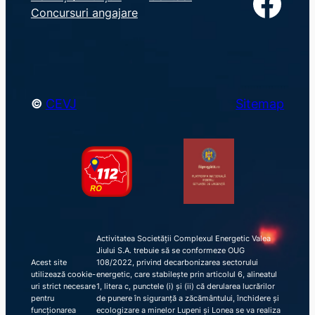
Facebook
r
Concursuri angajare
c
h
©
CEVJ
Sitemap
Activitatea Societății Complexul Energetic Valea
Jiului S.A. trebuie să se conformeze OUG
Acest site
108/2022, privind decarbonizarea sectorului
utilizează cookie-
energetic, care stabilește prin articolul 6, alineatul
uri strict necesare
1, litera c, punctele (i) și (ii) că derularea lucrărilor
pentru
de punere în siguranță a zăcământului, închidere și
funcționarea
ecologizare a minelor Lupeni și Lonea se va realiza