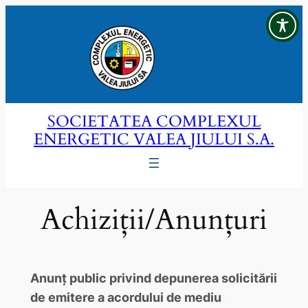
Sari
la
conținut
SOCIETATEA COMPLEXUL
ENERGETIC VALEA JIULUI S.A.
Achiziții/Anunțuri
Anunț public privind depunerea solicitării
de emitere a acordului de mediu