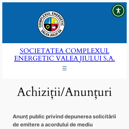
Sari
la
conținut
SOCIETATEA COMPLEXUL
ENERGETIC VALEA JIULUI S.A.
Achiziții/Anunțuri
Anunț public privind depunerea solicitării
de emitere a acordului de mediu