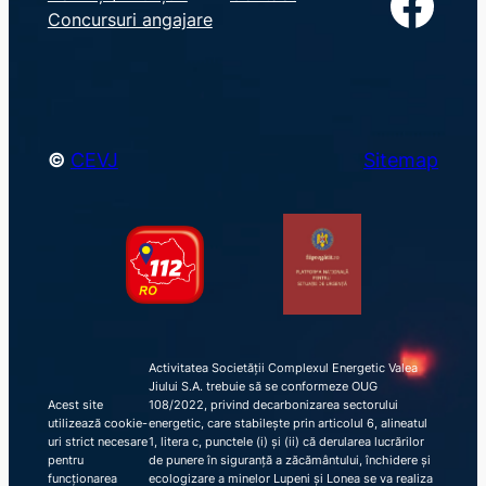
Facebook
r
Concursuri angajare
c
h
©
CEVJ
Sitemap
Activitatea Societății Complexul Energetic Valea
Jiului S.A. trebuie să se conformeze OUG
Acest site
108/2022, privind decarbonizarea sectorului
utilizează cookie-
energetic, care stabilește prin articolul 6, alineatul
uri strict necesare
1, litera c, punctele (i) și (ii) că derularea lucrărilor
pentru
de punere în siguranță a zăcământului, închidere și
funcționarea
ecologizare a minelor Lupeni și Lonea se va realiza