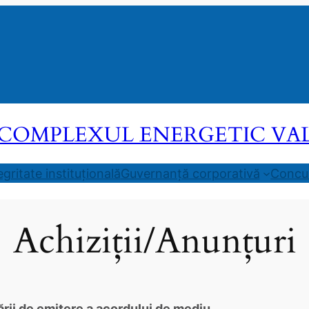
COMPLEXUL ENERGETIC VALEA
egritate instituțională
Guvernanță corporativă
Concur
Achiziții/Anunțuri
ării de emitere a acordului de mediu