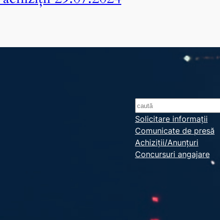
S
e
Solicitare informații
Comunicate de presă
a
Achiziții/Anunțuri
r
Concursuri angajare
c
h