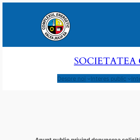
Sari
la
conținut
SOCIETATEA 
Despre noi
Interes public
Int
Anunț public privind depunerea solicit