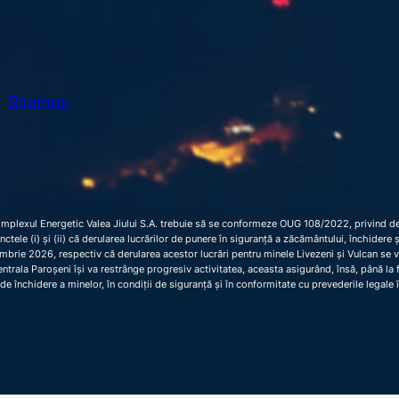
Sitemap
omplexul Energetic Valea Jiului S.A. trebuie să se conformeze OUG 108/2022, privind dec
 punctele (i) și (ii) că derularea lucrărilor de punere în siguranță a zăcământului, închider
brie 2026, respectiv că derularea acestor lucrări pentru minele Livezeni și Vulcan se 
trala Paroșeni își va restrânge progresiv activitatea, aceasta asigurând, însă, până la fi
de închidere a minelor, în condiții de siguranță și în conformitate cu prevederile legale 