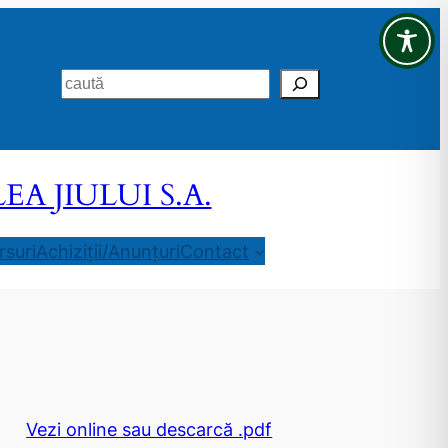
Search
 JIULUI S.A.
suri
Achiziții/Anunțuri
Contact
Vezi online sau descarcă .pdf