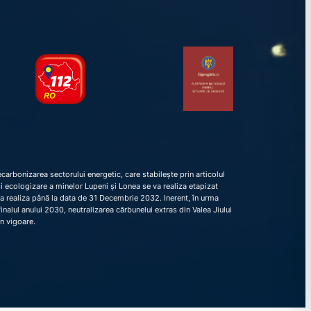
arbonizarea sectorului energetic, care stabilește prin articolul
e și ecologizare a minelor Lupeni și Lonea se va realiza etapizat
va realiza până la data de 31 Decembrie 2032. Inerent, în urma
nalul anului 2030, neutralizarea cărbunelui extras din Valea Jiului
în vigoare.