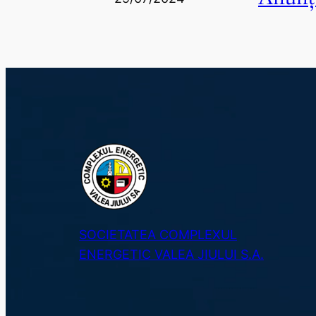
SOCIETATEA COMPLEXUL
ENERGETIC VALEA JIULUI S.A.