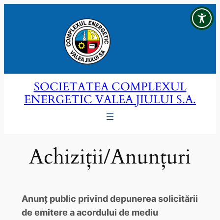
Sari
la
conținut
SOCIETATEA COMPLEXUL
ENERGETIC VALEA JIULUI S.A.
Achiziții/Anunțuri
Anunț public privind depunerea solicitării
de emitere a acordului de mediu