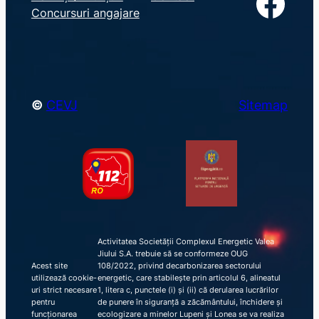
Facebook
r
Concursuri angajare
c
h
©
CEVJ
Sitemap
Activitatea Societății Complexul Energetic Valea
Jiului S.A. trebuie să se conformeze OUG
Acest site
108/2022, privind decarbonizarea sectorului
utilizează cookie-
energetic, care stabilește prin articolul 6, alineatul
uri strict necesare
1, litera c, punctele (i) și (ii) că derularea lucrărilor
pentru
de punere în siguranță a zăcământului, închidere și
funcționarea
ecologizare a minelor Lupeni și Lonea se va realiza