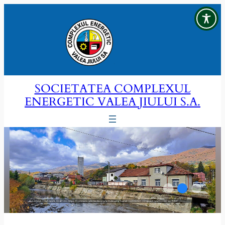
Sari
la
conținut
SOCIETATEA COMPLEXUL
ENERGETIC VALEA JIULUI S.A.
By Loraine – Own work, CC BY 4.0, https://commons.wikimedia.org/w/index.php?curid=164940501 | Cropped, warm contrast filter