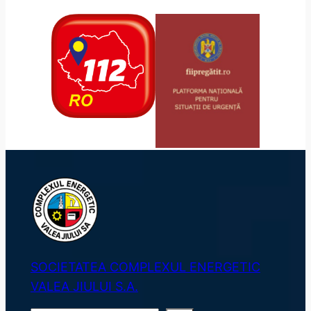
SOCIETATEA COMPLEXUL ENERGETIC
VALEA JIULUI S.A.