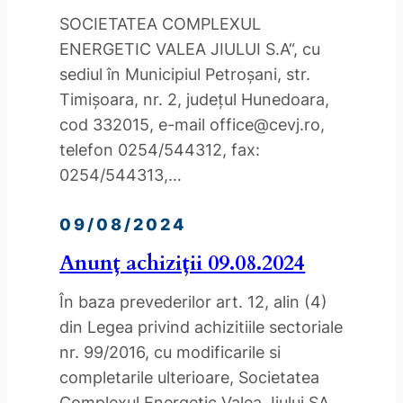
SOCIETATEA COMPLEXUL
ENERGETIC VALEA JIULUI S.A“, cu
sediul în Municipiul Petroşani, str.
Timişoara, nr. 2, judeţul Hunedoara,
cod 332015, e-mail office@cevj.ro,
telefon 0254/544312, fax:
0254/544313,…
09/08/2024
Anunț achiziții 09.08.2024
În baza prevederilor art. 12, alin (4)
din Legea privind achizitiile sectoriale
nr. 99/2016, cu modificarile si
completarile ulterioare, Societatea
Complexul Energetic Valea Jiului SA,