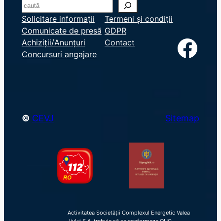
S
e
Solicitare informații
Termeni și condiții
Comunicate de presă
GDPR
a
Facebook
Achiziții/Anunțuri
Contact
r
Concursuri angajare
c
h
©
CEVJ
Sitemap
Activitatea Societății Complexul Energetic Valea