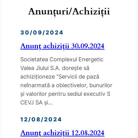
Anunțuri/Achiziții
30/09/2024
Anunț achiziții 30.09.2024
Societatea Complexul Energetic
Valea Jiului S.A. doreşte să
achiziţioneze “Servicii de pază
neînarmată a obiectivelor, bunurilor
și valorilor pentru sediul executiv S
CEVJ SA și…
12/08/2024
Anunț achiziții 12.08.2024