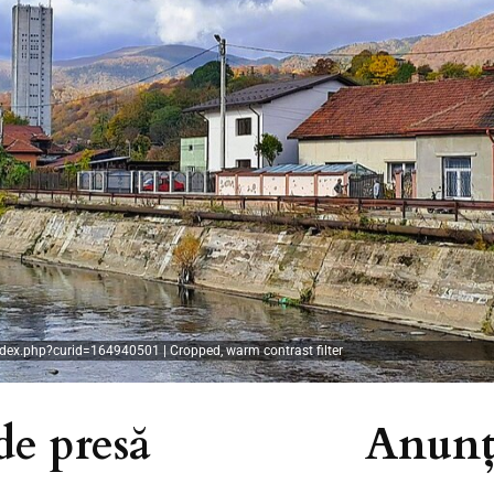
dex.php?curid=164940501 | Cropped, warm contrast filter
e presă
Anunțu