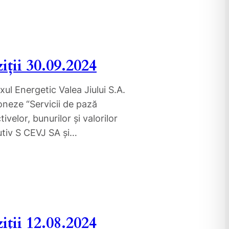
iții 30.09.2024
ul Energetic Valea Jiului S.A.
oneze “Servicii de pază
velor, bunurilor și valorilor
utiv S CEVJ SA și…
iții 12.08.2024