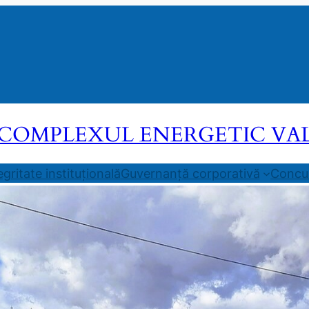
COMPLEXUL ENERGETIC VALEA
egritate instituțională
Guvernanță corporativă
Concur