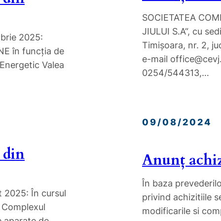
SOCIETATEA COM
JIULUI S.A“, cu sedi
brie 2025:
Timişoara, nr. 2, 
E în funcția de
e-mail office@cevj
 Energetic Valea
0254/544313,…
09/08/2024
 din
Anunț achiz
În baza prevederilo
 2025: În cursul
privind achizitiile 
ii Complexul
modificarile si com
de aparate de