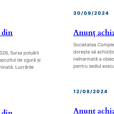
30/09/2024
 din
Anunț achiz
Societatea Complex
doreşte să achiziţi
26, Sursa poluării
neînarmată a obiecti
pozitul de zgură și
pentru sediul exec
minată. Lucrările
12/08/2024
Anunț achiz
 din