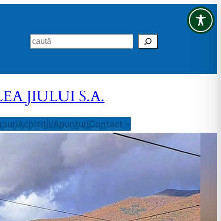
Search
 JIULUI S.A.
suri
Achiziții/Anunțuri
Contact