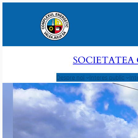
Sari
la
conținut
SOCIETATEA 
Despre noi
Interes public
Int