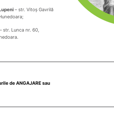
 Lupeni
– str. Vitoş Gavrilă
l Hunedoara;
– str. Lunca nr. 60,
unedoara.
surile de ANGAJARE sau