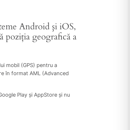
isteme Android şi iOS,
ă poziţia geografică a
ului mobil (GPS) pentru a
izare în format AML (Advanced
 Google Play şi AppStore şi nu