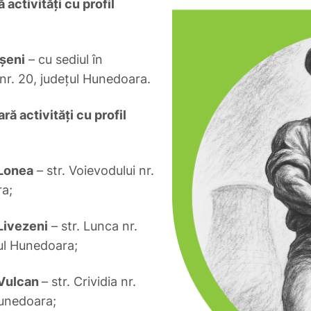
activităţi cu profil
şeni
– cu sediul în
 nr. 20, judeţul Hunedoara.
ă activităţi cu profil
 Lonea
– str. Voievodului nr.
ra;
Livezeni
– str. Lunca nr.
ţul Hunedoara;
 Vulcan
– str. Crividia nr.
Hunedoara;