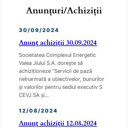
Anunțuri/Achiziții
30/09/2024
Anunț achiziții 30.09.2024
Societatea Complexul Energetic
Valea Jiului S.A. doreşte să
achiziţioneze “Servicii de pază
neînarmată a obiectivelor, bunurilor
și valorilor pentru sediul executiv S
CEVJ SA și…
12/08/2024
Anunț achiziții 12.08.2024