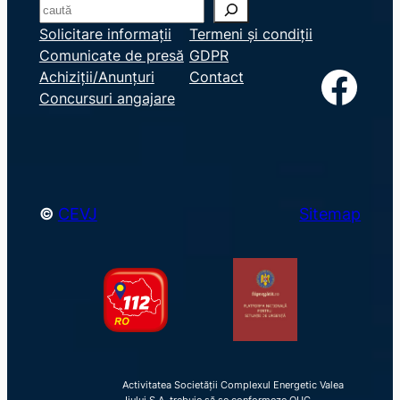
S
e
Solicitare informații
Termeni și condiții
Comunicate de presă
GDPR
a
Facebook
Achiziții/Anunțuri
Contact
r
Concursuri angajare
c
h
©
CEVJ
Sitemap
Activitatea Societății Complexul Energetic Valea