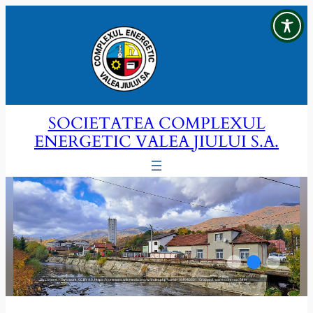
Sari
la
conținut
SOCIETATEA COMPLEXUL
ENERGETIC VALEA JIULUI S.A.
By Loraine – Own work, CC BY 4.0, https://commons.wikimedia.org/w/index.php?curid=164940501 | Cropped, warm contrast filter