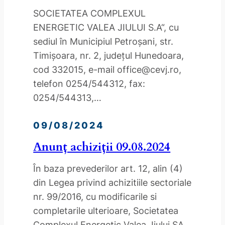
SOCIETATEA COMPLEXUL
ENERGETIC VALEA JIULUI S.A“, cu
sediul în Municipiul Petroşani, str.
Timişoara, nr. 2, judeţul Hunedoara,
cod 332015, e-mail office@cevj.ro,
telefon 0254/544312, fax:
0254/544313,…
09/08/2024
Anunț achiziții 09.08.2024
În baza prevederilor art. 12, alin (4)
din Legea privind achizitiile sectoriale
nr. 99/2016, cu modificarile si
completarile ulterioare, Societatea
Complexul Energetic Valea Jiului SA,