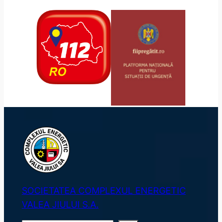
SOCIETATEA COMPLEXUL ENERGETIC
VALEA JIULUI S.A.