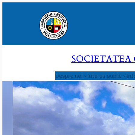
Sari
la
conținut
SOCIETATEA 
Despre noi
Interes public
Int