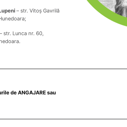
 Lupeni
– str. Vitoş Gavrilă
l Hunedoara;
– str. Lunca nr. 60,
unedoara.
surile de ANGAJARE sau