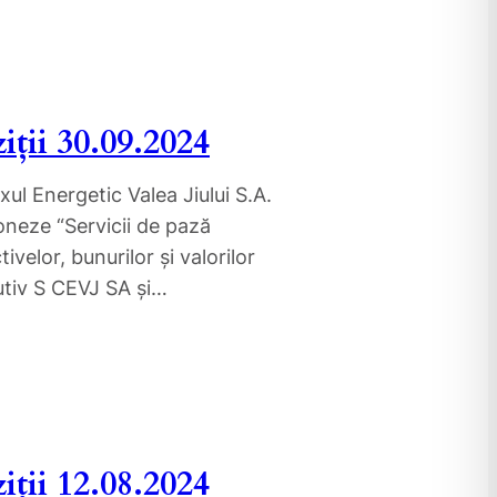
iții 30.09.2024
ul Energetic Valea Jiului S.A.
oneze “Servicii de pază
velor, bunurilor și valorilor
utiv S CEVJ SA și…
iții 12.08.2024