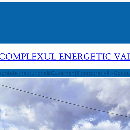
COMPLEXUL ENERGETIC VALEA
egritate instituțională
Guvernanță corporativă
Concur