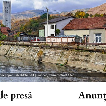
dex.php?curid=164940501 | Cropped, warm contrast filter
e presă
Anunțu