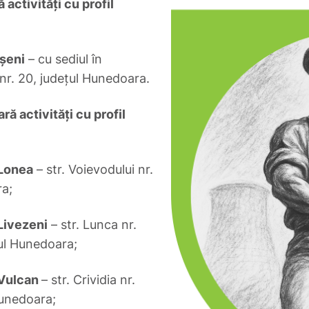
activităţi cu profil
şeni
– cu sediul în
 nr. 20, judeţul Hunedoara.
ă activităţi cu profil
 Lonea
– str. Voievodului nr.
ra;
Livezeni
– str. Lunca nr.
ţul Hunedoara;
 Vulcan
– str. Crividia nr.
Hunedoara;