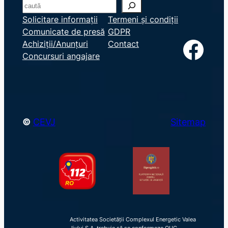
S
e
Solicitare informații
Termeni și condiții
Comunicate de presă
GDPR
a
Facebook
Achiziții/Anunțuri
Contact
r
Concursuri angajare
c
h
©
CEVJ
Sitemap
Activitatea Societății Complexul Energetic Valea