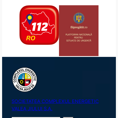
SOCIETATEA COMPLEXUL ENERGETIC
VALEA JIULUI S.A.