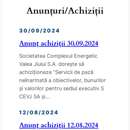
Anunțuri/Achiziții
30/09/2024
Anunț achiziții 30.09.2024
Societatea Complexul Energetic
Valea Jiului S.A. doreşte să
achiziţioneze “Servicii de pază
neînarmată a obiectivelor, bunurilor
și valorilor pentru sediul executiv S
CEVJ SA și…
12/08/2024
Anunț achiziții 12.08.2024