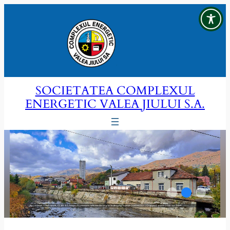
Sari
la
conținut
SOCIETATEA COMPLEXUL
ENERGETIC VALEA JIULUI S.A.
By Loraine – Own work, CC BY 4.0, https://commons.wikimedia.org/w/index.php?curid=164940501 | Cropped, warm contrast filter