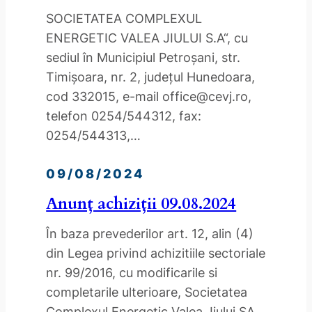
SOCIETATEA COMPLEXUL
ENERGETIC VALEA JIULUI S.A“, cu
sediul în Municipiul Petroşani, str.
Timişoara, nr. 2, judeţul Hunedoara,
cod 332015, e-mail office@cevj.ro,
telefon 0254/544312, fax:
0254/544313,…
09/08/2024
Anunț achiziții 09.08.2024
În baza prevederilor art. 12, alin (4)
din Legea privind achizitiile sectoriale
nr. 99/2016, cu modificarile si
completarile ulterioare, Societatea
Complexul Energetic Valea Jiului SA,