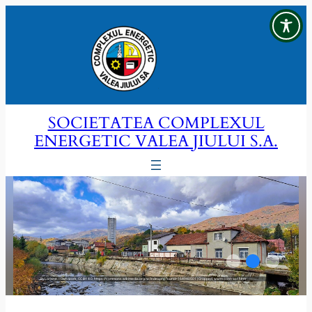
Sari
la
conținut
SOCIETATEA COMPLEXUL
ENERGETIC VALEA JIULUI S.A.
By Loraine – Own work, CC BY 4.0, https://commons.wikimedia.org/w/index.php?curid=164940501 | Cropped, warm contrast filter