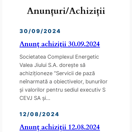
Anunțuri/Achiziții
30/09/2024
Anunț achiziții 30.09.2024
Societatea Complexul Energetic
Valea Jiului S.A. doreşte să
achiziţioneze “Servicii de pază
neînarmată a obiectivelor, bunurilor
și valorilor pentru sediul executiv S
CEVJ SA și…
12/08/2024
Anunț achiziții 12.08.2024