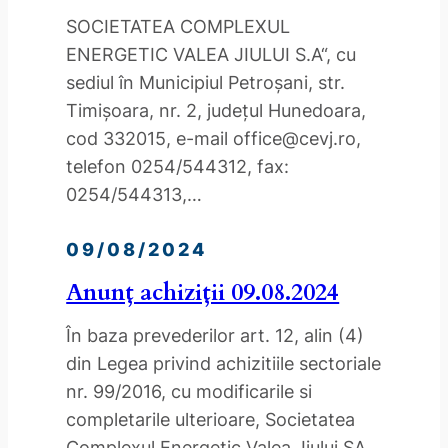
SOCIETATEA COMPLEXUL
ENERGETIC VALEA JIULUI S.A“, cu
sediul în Municipiul Petroşani, str.
Timişoara, nr. 2, judeţul Hunedoara,
cod 332015, e-mail office@cevj.ro,
telefon 0254/544312, fax:
0254/544313,…
09/08/2024
Anunț achiziții 09.08.2024
În baza prevederilor art. 12, alin (4)
din Legea privind achizitiile sectoriale
nr. 99/2016, cu modificarile si
completarile ulterioare, Societatea
Complexul Energetic Valea Jiului SA,