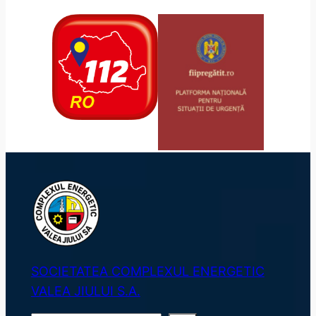
SOCIETATEA COMPLEXUL ENERGETIC
VALEA JIULUI S.A.