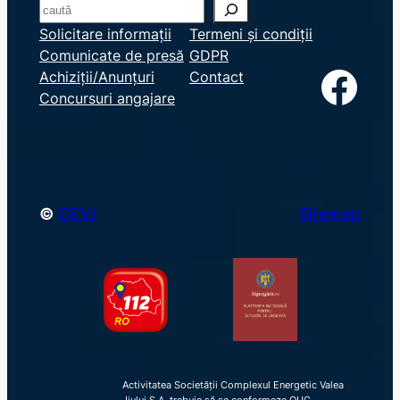
S
e
Solicitare informații
Termeni și condiții
Comunicate de presă
GDPR
a
Facebook
Achiziții/Anunțuri
Contact
r
Concursuri angajare
c
h
©
CEVJ
Sitemap
Activitatea Societății Complexul Energetic Valea